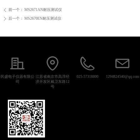
前一个：
MS2671AN耐压测试仪
ꄴ
后一个：
MS2670EN耐压测试仪
ꄲ
民盛电子仪器有限公
江苏省南京市高淳经
025-57318800
1294824540@qq.com
司
济开发区戴卫东路12
号