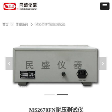
首页
ꄲ
常规系列
ꄲ
MS2670FN耐压测试仪
넳
넲
MS2670FN-0fd9b601d5206a498c547914b79e8fb4_1600308771
2
MS2670FN耐压测试仪