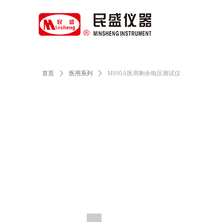
首页
ꄲ
医用系列
ꄲ
MS95A医用剩余电压测试仪