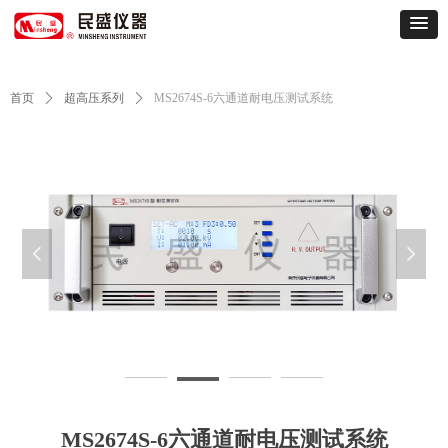
首页
ꄲ
超高压系列
ꄲ
MS2674S-6六通道耐电压测试系统
넳
넲
MS2674S-6-ada2be6e5092d4a030c45d7356d1dcd5_1657263238769887
M
MS2674S-6六通道耐电压测试系统