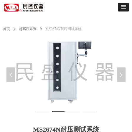
首页
ꄲ
超高压系列
ꄲ
MS2674N耐压测试系统
넳
넲
MS2674N-8a9915f8d4f1c3f6e0c4ee33b58685fb_1657263261864163
M
MS2674N耐压测试系统