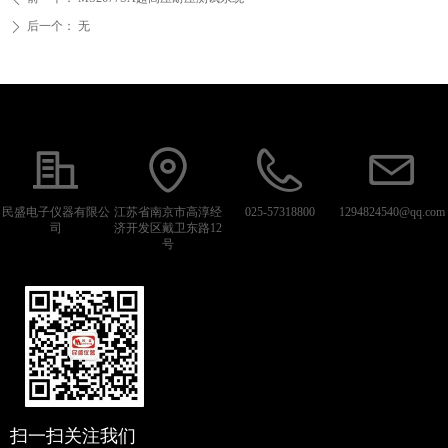
后一个：
无
ꄲ
民盛电子仪器有限公
江苏省南京市高淳经
025-57318800
1294824540@qq.com
司
济开发区戴卫东路12
号
扫一扫关注我们