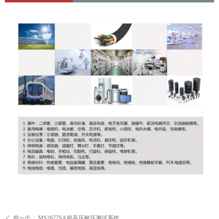
前一个：
MS2677SA超高压耐压测试系统
ꄴ