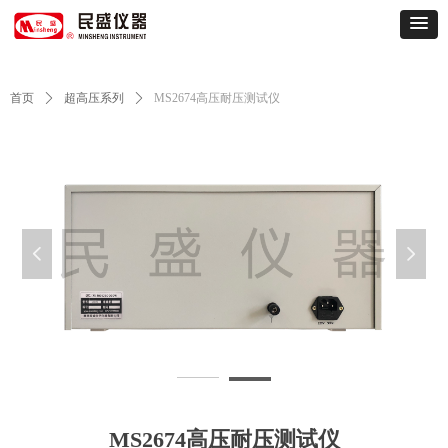
首页
ꄲ
超高压系列
ꄲ
MS2674高压耐压测试仪
넳
넲
MS2674-8941158b73befb76443931f1134ac106_1633504819665986
M
MS2674高压耐压测试仪