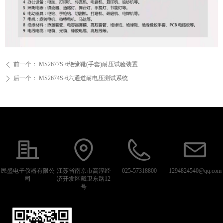
前一个：
MS2677S-6绝缘靴(手套)耐压试验装置
ꄴ
后一个：
MS2674S-6六通道耐电压测试系统
ꄲ
民盛电子仪器有限公
江苏省南京市高淳经
025-57318800
1294824540@qq.com
司
济开发区戴卫东路12
号