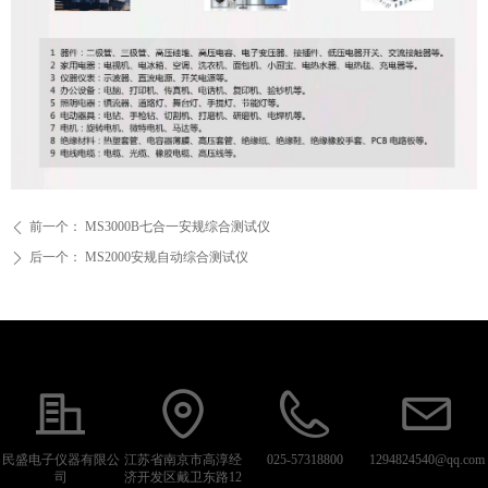
前一个：
MS3000B七合一安规综合测试仪
ꄴ
后一个：
MS2000安规自动综合测试仪
ꄲ
民盛电子仪器有限公
江苏省南京市高淳经
025-57318800
1294824540@qq.com
司
济开发区戴卫东路12