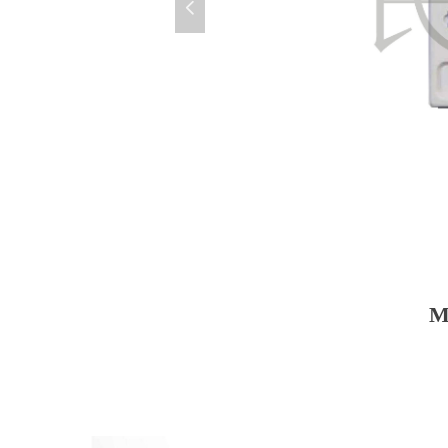
넳
MS2670PN-ID-1c0f1e915da786b4490dc224567ae5f2_15
M