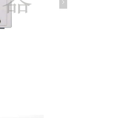
넲
MS2670PN-ID-1