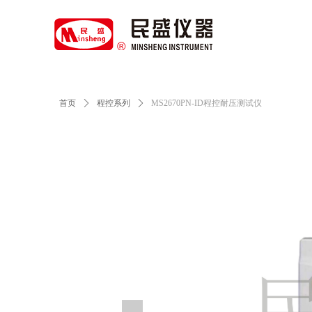
首页
ꄲ
程控系列
ꄲ
MS2670PN-ID程控耐压测试仪