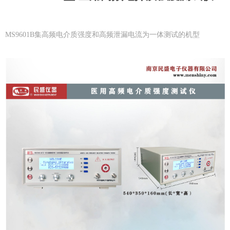
MS9601B集高频电介质强度和高频泄漏电流为一体测试的机型