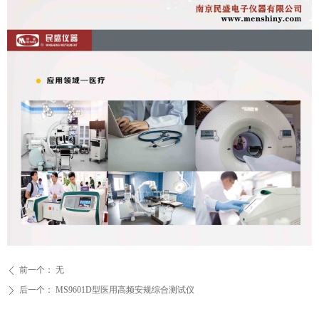
前一个：
无
ꄴ
后一个：
MS9601D型医用高频安规综合测试仪
ꄲ